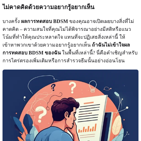
ไม่คาดคิดด้วยความอยากรู้อยากเห็น
บางครั้ง
ผลการทดสอบ BDSM
ของคุณอาจเปิดเผยบางสิ่งที่ไม่
คาดคิด – ความสนใจที่คุณไม่ได้พิจารณาอย่างมีสติหรือแนว
โน้มที่ทำให้คุณประหลาดใจ แทนที่จะปฏิเสธสิ่งเหล่านี้ ให้
เข้าหาพวกเขาด้วยความอยากรู้อยากเห็น
ถ้าฉันไม่เข้าใจผล
การทดสอบ BDSM ของฉัน
ในพื้นที่เหล่านี้? นี่คือคำเชิญสำหรับ
การไตร่ตรองเพิ่มเติมหรือการสำรวจธีมนั้นอย่างอ่อนโยน