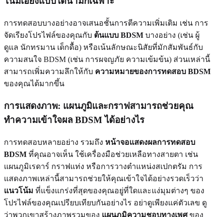
โน้มเอียงแบบไดนามิกเฉพาะ
การทดสอบบางอย่างอาจเสนอชั้นการตีความเพิ่มเติม เช่น การ
จัดเรียงโปรไฟล์ของคุณกับ
ต้นแบบ BDSM
บางอย่าง (เช่น ผู้
ดูแล นักทรมาน เด็กดื้อ) หรือเน้นลักษณะนิสัยที่มักสัมพันธ์กับ
ความสนใจ BDSM (เช่น การผจญภัย ความเข้มข้น) ส่วนเหล่านี้
สามารถเพิ่มความลึกให้กับ
ความหมายของการทดสอบ BDSM
ของคุณได้มากขึ้น
การแสดงภาพ: แผนภูมิและกราฟสามารถช่วยคุณ
ทำความเข้าใจผล BDSM ได้อย่างไร
การทดสอบหลายอย่าง รวมถึง
หน้าจอแสดงผลการทดสอบ
BDSM
ที่คุณอาจเห็น ใช้เครื่องมือช่วยเหลือทางสายตา เช่น
แผนภูมิเรดาร์ กราฟแท่ง หรือการวางตำแหน่งสเปกตรัม การ
แสดงภาพเหล่านี้สามารถช่วยให้คุณเข้าใจได้อย่างรวดเร็วว่า
แนวโน้ม
ที่แข็งแกร่งที่สุดของคุณอยู่ที่ใดและแง่มุมต่างๆ ของ
โปรไฟล์ของคุณเปรียบเทียบกันอย่างไร อย่าดูเพียงแค่ตัวเลข ดู
ว่าพวกเขาสร้างภาพรวมของ
แผนภูมิความชอบทางเพศ
ของ