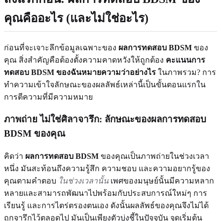
คุณคืออะไร (และไม่ใช่อะไร)
ก่อนที่จะเจาะลึกข้อมูลเฉพาะของ
ผลการทดสอบ BDSM
ของ
คุณ สิ่งสำคัญคือต้องตั้งความคาดหวังให้ถูกต้อง
คะแนนการ
ทดสอบ BDSM ของฉันหมายความว่าอย่างไร
ในภาพรวม? การ
ทำความเข้าใจลักษณะของผลลัพธ์เหล่านี้เป็นขั้นตอนแรกใน
การตีความที่มีความหมาย
ภาพถ่าย ไม่ใช่ศิลาจารึก: ลักษณะของผลการทดสอบ
BDSM ของคุณ
คิดว่า
ผลการทดสอบ BDSM
ของคุณเป็นภาพถ่ายในช่วงเวลา
หนึ่ง มันสะท้อนถึงความรู้สึก ความชอบ และความอยากรู้ของ
คุณตามคำตอบ
ในช่วงเวลานั้น
เพศของมนุษย์นั้นมีความหลาก
หลายและสามารถพัฒนาไปพร้อมกับประสบการณ์ใหม่ๆ การ
เรียนรู้ และการไตร่ตรองตนเอง ดังนั้นผลลัพธ์ของคุณจึงไม่ได้
ถูกจารึกไว้ตลอดไป มันเป็นเพียงตัวบ่งชี้ในปัจจุบัน จุดเริ่มต้น