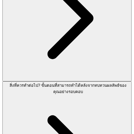
สิ่งที่ควรทำต่อไป? ขั้นตอนที่สามารถทำได้หลังจากทบทวนผลลัพธ์ของ
คุณอย่างรอบคอบ