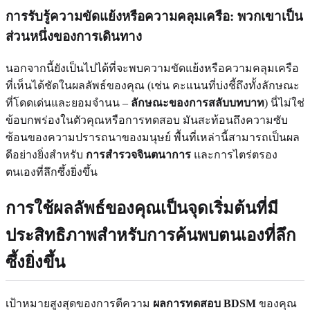
การรับรู้ความขัดแย้งหรือความคลุมเครือ: พวกเขาเป็น
ส่วนหนึ่งของการเดินทาง
นอกจากนี้ยังเป็นไปได้ที่จะพบความขัดแย้งหรือความคลุมเครือ
ที่เห็นได้ชัดในผลลัพธ์ของคุณ (เช่น คะแนนที่บ่งชี้ถึงทั้งลักษณะ
ที่โดดเด่นและยอมจำนน –
ลักษณะของการสลับบทบาท
) นี่ไม่ใช่
ข้อบกพร่องในตัวคุณหรือการทดสอบ มันสะท้อนถึงความซับ
ซ้อนของความปรารถนาของมนุษย์ พื้นที่เหล่านี้สามารถเป็นผล
ดีอย่างยิ่งสำหรับ
การสำรวจจินตนาการ
และการไตร่ตรอง
ตนเองที่ลึกซึ้งยิ่งขึ้น
การใช้ผลลัพธ์ของคุณเป็นจุดเริ่มต้นที่มี
ประสิทธิภาพสำหรับการค้นพบตนเองที่ลึก
ซึ้งยิ่งขึ้น
เป้าหมายสูงสุดของการตีความ
ผลการทดสอบ BDSM
ของคุณ