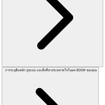
การระบุธีมหลัก รูปแบบ และสิ่งที่น่าประหลาดใจในผล BDSM ของคุณ