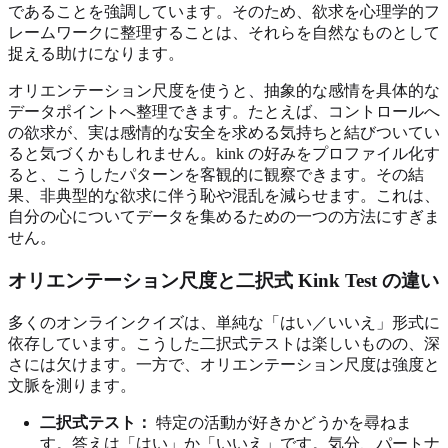
であることを強調しています。そのため、欲求を心理学的フ
レームワークに整理することは、それらを自然なものとして
捉える助けになります。
オリエンテーション尺度を使うと、抽象的な感情を具体的な
データポイントへ整理できます。たとえば、コントロールへ
の欲求が、実は感情的な安全を求める気持ちと結びついてい
ると気づくかもしれません。kink の好みをプロファイル化す
ると、こうしたパターンを客観的に観察できます。その結
果、非典型的な欲求に伴う恥や混乱を減らせます。これは、
自分の心についてデータを集めるための一つの方法にすぎま
せん。
オリエンテーション尺度と二択式 Kink Test の違い
多くのオンラインクイズは、単純な「はい／いいえ」形式に
依存しています。こうした二択式テストは楽しいものの、深
さには欠けます。一方で、オリエンテーション尺度は強度と
文脈を測ります。
二択式テスト：
特定の活動が好きかどうかを尋ねま
す。答えは「はい」か「いいえ」です。気分、パートナ