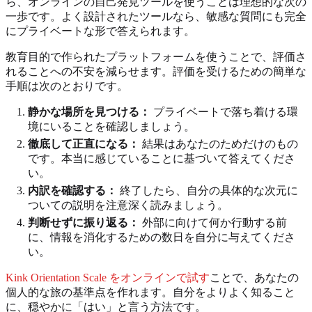
ら、オンラインの自己発見ツールを使うことは理想的な次の
一歩です。よく設計されたツールなら、敏感な質問にも完全
にプライベートな形で答えられます。
教育目的で作られたプラットフォームを使うことで、評価さ
れることへの不安を減らせます。評価を受けるための簡単な
手順は次のとおりです。
静かな場所を見つける：
プライベートで落ち着ける環
境にいることを確認しましょう。
徹底して正直になる：
結果はあなたのためだけのもの
です。本当に感じていることに基づいて答えてくださ
い。
内訳を確認する：
終了したら、自分の具体的な次元に
ついての説明を注意深く読みましょう。
判断せずに振り返る：
外部に向けて何か行動する前
に、情報を消化するための数日を自分に与えてくださ
い。
Kink Orientation Scale をオンラインで試す
ことで、あなたの
個人的な旅の基準点を作れます。自分をよりよく知ること
に、穏やかに「はい」と言う方法です。