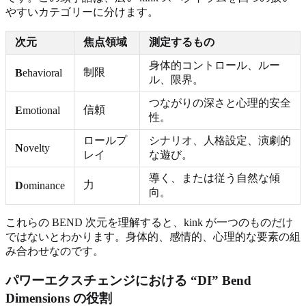
やすいカテゴリーに分けます。
次元
焦点領域
測定するもの
身体的コントロール、ルー
制限
B
ehavioral
ル、限界。
つながりの深さと心理的安全
信頼
E
motional
性。
ロールプ
シナリオ、人格設定、演劇的
N
ovelty
レイ
な遊び。
導く、または従う自然な傾
力
D
ominance
向。
これらの BEND 次元を理解すると、kink が一つのものだけ
ではないとわかります。身体的、感情的、心理的な要素の組
み合わせなのです。
パワーエクスチェンジにおける “DI” Bend
Dimensions の役割