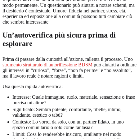
modo permanente. Un questionario può aiutarti a notare schemi, ma
il desiderio è contestuale. Umore, fiducia nel partner, stress, età,
esperienza ed esposizione alla comunità possono tutti cambiare ciò
che sembra interessante.
Un’autoverifica più sicura prima di
esplorare
Prima di passare dalla curiosità all’azione, rallenta il processo. Uno
strumento strutturato di autoriflessione BDSM
può aiutarti a ordinare
gli interessi in “curioso”, “forse”, “non fa per me” e “no assoluto”,
ma il lavoro reale è notare ragioni e limiti.
Usa questa rapida autoverifica:
Interesse: Quale immagine, ruolo, materiale, sensazione o frase
precisa mi attrae?
Significato: Sembra potente, confortante, ribelle, intimo,
validante, estetico o tabù?
Contesto: Lo vorrei da solo, con un partner fidato, in uno
spazio comunitario o solo come fantasia?
Limiti: Cosa lo renderebbe insicuro, umiliante nel modo