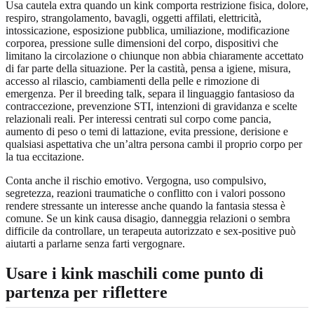
Usa cautela extra quando un kink comporta restrizione fisica, dolore,
respiro, strangolamento, bavagli, oggetti affilati, elettricità,
intossicazione, esposizione pubblica, umiliazione, modificazione
corporea, pressione sulle dimensioni del corpo, dispositivi che
limitano la circolazione o chiunque non abbia chiaramente accettato
di far parte della situazione. Per la castità, pensa a igiene, misura,
accesso al rilascio, cambiamenti della pelle e rimozione di
emergenza. Per il breeding talk, separa il linguaggio fantasioso da
contraccezione, prevenzione STI, intenzioni di gravidanza e scelte
relazionali reali. Per interessi centrati sul corpo come pancia,
aumento di peso o temi di lattazione, evita pressione, derisione e
qualsiasi aspettativa che un’altra persona cambi il proprio corpo per
la tua eccitazione.
Conta anche il rischio emotivo. Vergogna, uso compulsivo,
segretezza, reazioni traumatiche o conflitto con i valori possono
rendere stressante un interesse anche quando la fantasia stessa è
comune. Se un kink causa disagio, danneggia relazioni o sembra
difficile da controllare, un terapeuta autorizzato e sex-positive può
aiutarti a parlarne senza farti vergognare.
Usare i kink maschili come punto di
partenza per riflettere