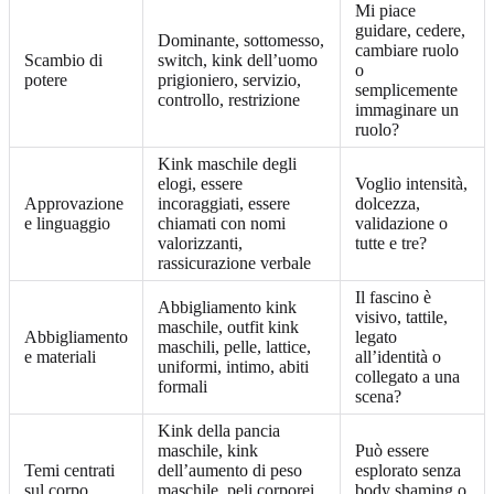
Mi piace
guidare, cedere,
Dominante, sottomesso,
cambiare ruolo
Scambio di
switch, kink dell’uomo
o
potere
prigioniero, servizio,
semplicemente
controllo, restrizione
immaginare un
ruolo?
Kink maschile degli
elogi, essere
Voglio intensità,
Approvazione
incoraggiati, essere
dolcezza,
e linguaggio
chiamati con nomi
validazione o
valorizzanti,
tutte e tre?
rassicurazione verbale
Il fascino è
Abbigliamento kink
visivo, tattile,
maschile, outfit kink
Abbigliamento
legato
maschili, pelle, lattice,
e materiali
all’identità o
uniformi, intimo, abiti
collegato a una
formali
scena?
Kink della pancia
maschile, kink
Può essere
Temi centrati
dell’aumento di peso
esplorato senza
sul corpo
maschile, peli corporei,
body shaming o