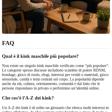
FAQ
Qual è il kink maschile più popolare?
Non esiste un singolo kink maschile verificato come “più popolare”.
Le categorie spesso discusse includono scambio di potere BDSM,
bondage, gioco di ruolo, elogi, interessi per vestiti o materiali, gioco
sensoriale, castità e temi centrati sul corpo. La popolarità dipende
anche da età, cultura, orientamento, comunità e dal fatto che le
persone rispondano in privato o performino un’identità online.
Che cos’è l’A-Z dei kink?
Un A-Z dei kink è di solito un glossario che elenca molti interessi in