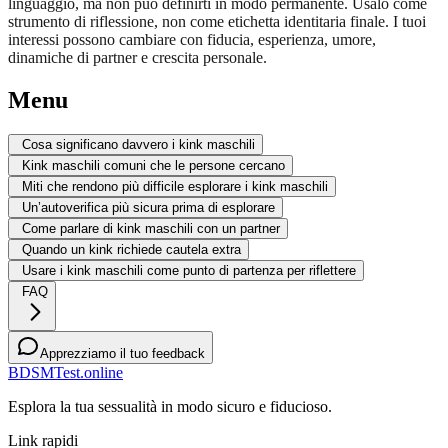
linguaggio, ma non può definirti in modo permanente. Usalo come
strumento di riflessione, non come etichetta identitaria finale. I tuoi
interessi possono cambiare con fiducia, esperienza, umore,
dinamiche di partner e crescita personale.
Menu
Cosa significano davvero i kink maschili
Kink maschili comuni che le persone cercano
Miti che rendono più difficile esplorare i kink maschili
Un’autoverifica più sicura prima di esplorare
Come parlare di kink maschili con un partner
Quando un kink richiede cautela extra
Usare i kink maschili come punto di partenza per riflettere
FAQ
Apprezziamo il tuo feedback
BDSMTest.online
Esplora la tua sessualità in modo sicuro e fiducioso.
Link rapidi