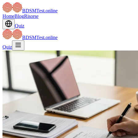
BDSMTest.online
Home
Blog
Risorse
Quiz
BDSMTest.online
Quiz