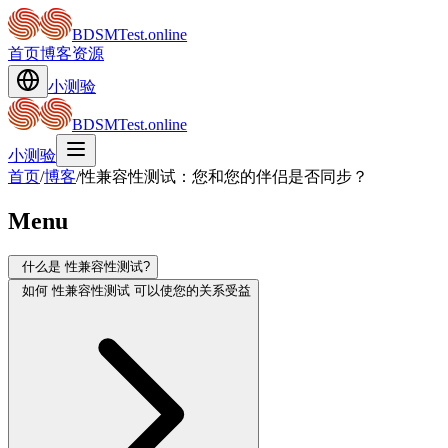
BDSMTest.online
首页
博客
资源
小测验
BDSMTest.online
小测验
首页
/
博客
/
性兼容性测试：您和您的伴侣是否同步？
Menu
什么是 性兼容性测试?
如何 性兼容性测试 可以使您的关系受益