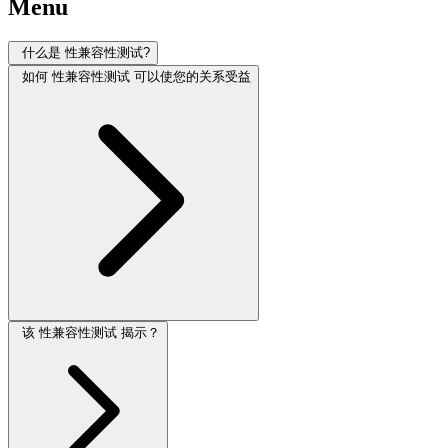
Menu
什么是 性兼容性测试?
如何 性兼容性测试 可以使您的关系受益
该 性兼容性测试 揭示？