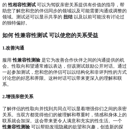
的
性相容性测试
可以为驾驭亲密关系提供有价值的指导，帮
助您了解您和您的伴侣同步的领域以及可能需要沟通或调整的
领域。测试还可以显示共享的
扭结
以及以前可能没有讨论过
的独特偏好。
如何
性兼容性测试
可以使您的关系受益
1.
改善沟通
服用
性兼容性测验
是它为改善合作伙伴之间的沟通提供的机
会。性取向和望通常难以表达，但该测试鼓励公开对话。通过
一起参加测试，您和您的伴侣可以以结构化和非评判性的方式
讨论您的好恶和界限。这种对话可以带来更深入的理解和联
系。
2.
增强亲密关系
了解伴侣的性取向并找到共同点可以显着增强你们之间的亲密
关系。当双方都觉得他们的被理解和尊重时，情感和身体上的
联系就会加深。这会带来更令人满意和充实的性生活。一个
性兼容性测验
可以帮助发现隐藏的欲望和兴趣，创造新的探