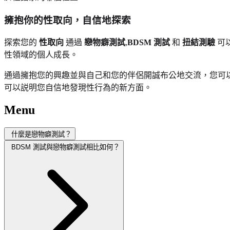
擁抱你的性取向，自信地探索
探索您的
性取向
通過
戀物癖測試
,
BDSM 測試
和
扭結測驗
可
性領域的個人成長。
通過擁抱您的興趣並與自己和您的伴侶開誠布公地交流，您可
可以説明您自信地發現性行為的新方面。
Menu
什麼是戀物癖測試？
BDSM 測試與戀物癖測試相比如何？