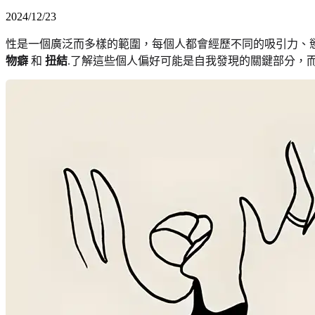
2024/12/23
性是一個廣泛而多樣的範圍，每個人都會經歷不同的吸引力、慾望
物癖
和
扭結
.了解這些個人偏好可能是自我發現的關鍵部分，