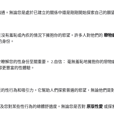
溝通。無論您是處於已建立的關係中還是剛剛開始探索自己的願
在沒有羞恥或內疚的情況下擁抱你的慾望。許多人對他們的
戀物
的身份。
瞭解您的性身份至關重要。 2.自信： 毫無羞恥地擁抱你的戀物
得更豐富的性體驗。
泛的性行為和吸引力。它幫助人們探索普遍的慾望，無論他們是
及您對某些性行為的總體舒適度。無論您是否對
原版性愛
或探