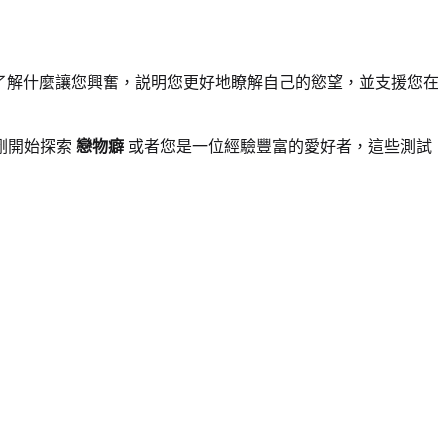
了解什麼讓您興奮，説明您更好地瞭解自己的慾望，並支援您在
剛開始探索
戀物癖
或者您是一位經驗豐富的愛好者，這些測試