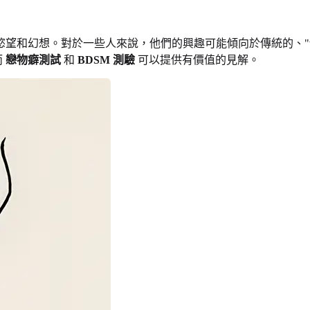
和幻想。對於一些人來說，他們的興趣可能傾向於傳統的、"van
而
戀物癖測試
和
BDSM 測驗
可以提供有價值的見解。