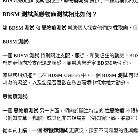
BDSM
,
戀足癖
或其他利益、
戀物癖測試
提供了一種結構化的
BDSM 測試與戀物癖測試相比如何？
雙
BDSM 測試
和
戀物癖測試
幫助個人探索他們的
性取向
，但
BDSM 測試
:
一個
BDSM 測試
特別關注支配、服從、和受虐狂的動態。BD
您是更傾向於支配還是順從，並幫助您確定
BDSM
吸引你。
如果您想知道自己在
BDSM
scenario 中，一個
BDSM 測試
可以
刺激的渴望，以及您是否喜歡在私密環境中探索權力動態。
戀物癖測試
:
一個
戀物癖測試
另一方面，傾向於關注特定的
性戀物癖
不限
（例如皮革、乳膠）或其他非常規場景（例如窺淫癖、暴露狂
從本質上講，一個
戀物癖測試
更廣泛，探索不同類型的性興