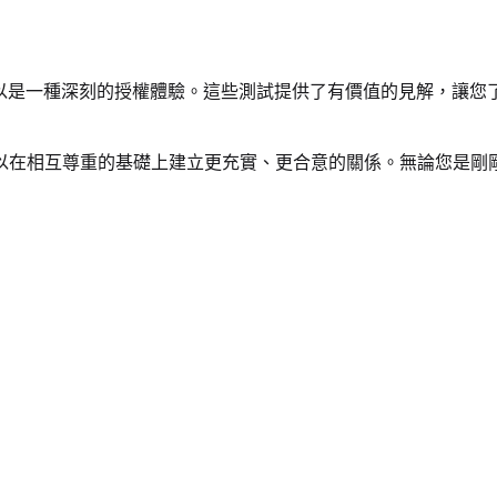
以是一種深刻的授權體驗。這些測試提供了有價值的見解，讓您
以在相互尊重的基礎上建立更充實、更合意的關係。無論您是剛