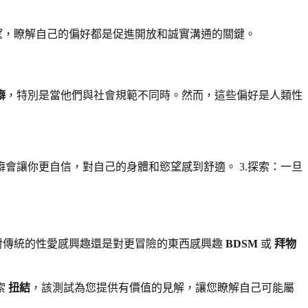
望，瞭解自己的偏好都是促進開放和誠實溝通的關鍵。
癖
，特別是當他們與社會規範不同時。然而，這些偏好是人類性
癖會讓你更自信，對自己的身體和慾望感到舒適。 3.探索：一旦
對傳統的性愛感興趣還是對更冒險的東西感興趣
BDSM
或
拜物
索
扭結
，該測試為您提供有價值的見解，讓您瞭解自己可能屬