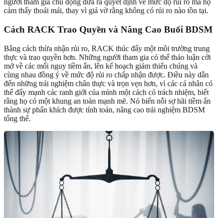
người tham gia chủ động đưa ra quyết định về mức độ rủi ro mà họ
cảm thấy thoải mái, thay vì giả vờ rằng không có rủi ro nào tồn tại.
Cách RACK Trao Quyền và Nâng Cao Buổi BDSM
Bằng cách thừa nhận rủi ro, RACK thúc đẩy một môi trường trung
thực và trao quyền hơn. Những người tham gia có thể thảo luận cởi
mở về các mối nguy tiềm ẩn, lên kế hoạch giảm thiểu chúng và
cùng nhau đồng ý về mức độ rủi ro chấp nhận được. Điều này dẫn
đến những trải nghiệm chân thực và trọn vẹn hơn, vì các cá nhân có
thể đẩy mạnh các ranh giới của mình một cách có trách nhiệm, biết
rằng họ có một khung an toàn mạnh mẽ. Nó biến nỗi sợ hãi tiềm ẩn
thành sự phấn khích được tính toán, nâng cao trải nghiệm BDSM
tổng thể.