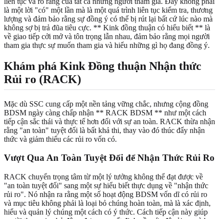
liên tục và rõ ràng của tất cả những người tham gia. Đây không phải
là một lời "có" một lần mà là một quá trình liên tục kiểm tra, thương
lượng và đảm bảo rằng sự đồng ý có thể bị rút lại bất cứ lúc nào mà
không sợ bị trả đũa tiêu cực. ** Kink đồng thuận có hiểu biết ** là
về giao tiếp cởi mở và tôn trọng lẫn nhau, đảm bảo rằng mọi người
tham gia thực sự muốn tham gia và hiểu những gì họ đang đồng ý.
Khám phá Kink Đồng thuận Nhận thức
Rủi ro (RACK)
Mặc dù SSC cung cấp một nền tảng vững chắc, nhưng cộng đồng
BDSM ngày càng chấp nhận ** RACK BDSM ** như một cách
tiếp cận sắc thái và thực tế hơn đối với sự an toàn. RACK thừa nhận
rằng "an toàn" tuyệt đối là bất khả thi, thay vào đó thúc đẩy nhận
thức và giảm thiểu các rủi ro vốn có.
Vượt Qua An Toàn Tuyệt Đối để Nhận Thức Rủi Ro
RACK chuyển trọng tâm từ một lý tưởng không thể đạt được về
"an toàn tuyệt đối" sang một sự hiểu biết thực dụng về "nhận thức
rủi ro". Nó nhận ra rằng một số hoạt động BDSM vốn dĩ có rủi ro
và mục tiêu không phải là loại bỏ chúng hoàn toàn, mà là xác định,
hiểu và quản lý chúng một cách có ý thức. Cách tiếp cận này giúp