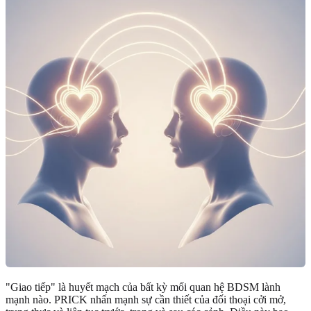
"Giao tiếp" là huyết mạch của bất kỳ mối quan hệ BDSM lành
mạnh nào. PRICK nhấn mạnh sự cần thiết của đối thoại cởi mở,