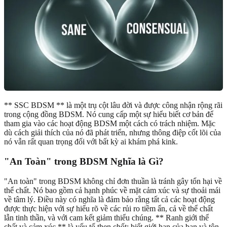
** SSC BDSM ** là một trụ cột lâu đời và được công nhận rộng rãi
trong cộng đồng BDSM. Nó cung cấp một sự hiểu biết cơ bản để
tham gia vào các hoạt động BDSM một cách có trách nhiệm. Mặc
dù cách giải thích của nó đã phát triển, nhưng thông điệp cốt lõi của
nó vẫn rất quan trọng đối với bất kỳ ai khám phá kink.
"An Toàn" trong BDSM Nghĩa là Gì?
"An toàn" trong BDSM không chỉ đơn thuần là tránh gây tổn hại về
thể chất. Nó bao gồm cả hạnh phúc về mặt cảm xúc và sự thoải mái
về tâm lý. Điều này có nghĩa là đảm bảo rằng tất cả các hoạt động
được thực hiện với sự hiểu rõ về các rủi ro tiềm ẩn, cả về thể chất
lẫn tinh thần, và với cam kết giảm thiểu chúng. ** Ranh giới thể
chất và cảm xúc ** là yếu tố then chốt; biết giới hạn của bạn và tôn