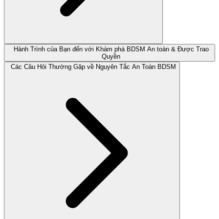
Hành Trình của Bạn đến với Khám phá BDSM An toàn & Được Trao
Quyền
Các Câu Hỏi Thường Gặp về Nguyên Tắc An Toàn BDSM