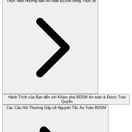
Thực hiện Hướng dẫn An toàn BDSM trong Thực tế
Hành Trình của Bạn đến với Khám phá BDSM An toàn & Được Trao
Quyền
Các Câu Hỏi Thường Gặp về Nguyên Tắc An Toàn BDSM