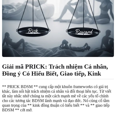
Giải mã PRICK: Trách nhiệm Cá nhân,
Đồng ý Có Hiểu Biết, Giao tiếp, Kink
** PRICK BDSM ** cung cấp một khuôn frameworks có giá trị
khác, làm nổi bật trách nhiệm cá nhân và đối thoại liên tục. Từ viết
tắt này nhắc nhở chúng ta một cách mạnh mẽ về các yếu tố chính
cho các tương tác BDSM lành mạnh và đạo đức. Nó củng cố tầm
quan trọng của ** kink đồng thuận có hiểu biết ** và ** giao tiếp
BDSM ** cởi mở.