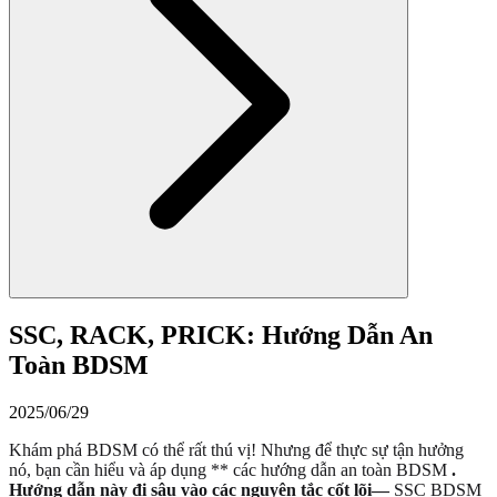
SSC, RACK, PRICK: Hướng Dẫn An
Toàn BDSM
2025/06/29
Khám phá BDSM có thể rất thú vị! Nhưng để thực sự tận hưởng
nó, bạn cần hiểu và áp dụng ** các hướng dẫn an toàn BDSM
.
Hướng dẫn này đi sâu vào các nguyên tắc cốt lõi—
SSC BDSM