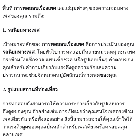
พื้นที่
การทดสอบเรื่องเพศ
เผยแง่มุมต่างๆ ของความชอบทาง
เพศของคุณ รวมถึง:
1. รสนิยมทางเพศ
เป้าหมายหลักของ
การทดสอบเรื่องเพศ
คือการประเมินของคุณ
รสนิยมทางเพศ
. โดยทั่วไปการทดสอบมีหลายหมวดหมู่ เช่น เพศ
ตรงข้าม ไบเซ็กชวล แพนเซ็กชวล หรือรูปแบบอื่นๆ คําตอบของ
คุณสําหรับคําถามเกี่ยวกับแรงดึงดูดความรักและความ
ปรารถนาจะช่วยจัดหมวดหมู่อัตลักษณ์ทางเพศของคุณ
2. รูปแบบสถานที่ท่องเที่ยว
การทดสอบยังสามารถให้ความกระจ่างเกี่ยวกับรูปแบบการ
ดึงดูดของคุณ ตัวอย่างเช่น อาจเปิดเผยว่าคุณสนใจเพศตรงข้าม
เพศเดียวกัน หรือทั้งสองอย่าง สิ่งนี้สามารถช่วยให้คุณเข้าใจได้
ว่าแรงดึงดูดของคุณเป็นหลักสําหรับเพศเดียวหรือครอบคลุม
หลายเพศ