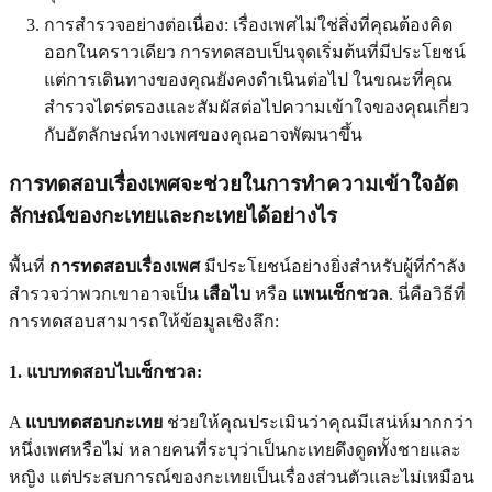
การสํารวจอย่างต่อเนื่อง: เรื่องเพศไม่ใช่สิ่งที่คุณต้องคิด
ออกในคราวเดียว การทดสอบเป็นจุดเริ่มต้นที่มีประโยชน์
แต่การเดินทางของคุณยังคงดําเนินต่อไป ในขณะที่คุณ
สํารวจไตร่ตรองและสัมผัสต่อไปความเข้าใจของคุณเกี่ยว
กับอัตลักษณ์ทางเพศของคุณอาจพัฒนาขึ้น
การทดสอบเรื่องเพศจะช่วยในการทําความเข้าใจอัต
ลักษณ์ของกะเทยและกะเทยได้อย่างไร
พื้นที่
การทดสอบเรื่องเพศ
มีประโยชน์อย่างยิ่งสําหรับผู้ที่กําลัง
สํารวจว่าพวกเขาอาจเป็น
เสือไบ
หรือ
แพนเซ็กชวล
. นี่คือวิธีที่
การทดสอบสามารถให้ข้อมูลเชิงลึก:
1. แบบทดสอบไบเซ็กชวล:
A
แบบทดสอบกะเทย
ช่วยให้คุณประเมินว่าคุณมีเสน่ห์มากกว่า
หนึ่งเพศหรือไม่ หลายคนที่ระบุว่าเป็นกะเทยดึงดูดทั้งชายและ
หญิง แต่ประสบการณ์ของกะเทยเป็นเรื่องส่วนตัวและไม่เหมือน