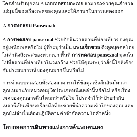
ใครสําหรับทุกคน A
แบบทดสอบกะเทย
สามารถช่วยคุณสํารวจ
แง่มุมนี้ของเรื่องเพศของคุณและให้ภาษาในการแสดงออก
2. การทดสอบ Pansexual:
A
การทดสอบ pansexual
ช่วยตัดสินว่าสถานที่ท่องเที่ยวของคุณ
อยู่เหนือเพศหรือไม่ ผู้ที่ระบุว่าเป็น
แพนเซ็กชวล
ดึงดูดบุคคลโดย
ไม่คํานึงถึงเพศของพวกเขา พื้นที่
การทดสอบ pansexual
มุ่งเน้น
ไปที่สถานที่ท่องเที่ยวในวงกว้าง ช่วยให้คุณระบุว่าสิ่งนี้ใกล้เคียง
กับประสบการณ์ของคุณมากขึ้นหรือไม่
การทําแบบทดสอบทั้งสองสามารถให้ข้อมูลเชิงลึกอันมีค่าว่า
คุณเหมาะกับหมวดหมู่ใดประเภทหนึ่งเหล่านี้หรือไม่ หรือเรื่อง
เพศของคุณอาจลื่นไหลกว่าหรือไม่ โปรดจําไว้ว่าป้ายกํากับ
เหล่านี้เป็นเพียงเครื่องมือที่จะช่วยชี้นําความเข้าใจของคุณ และ
คุณไม่จําเป็นต้องปฏิบัติตามคําจํากัดความใดคําหนึ่ง
โอบกอดการเดินทางแห่งการค้นพบตนเอง