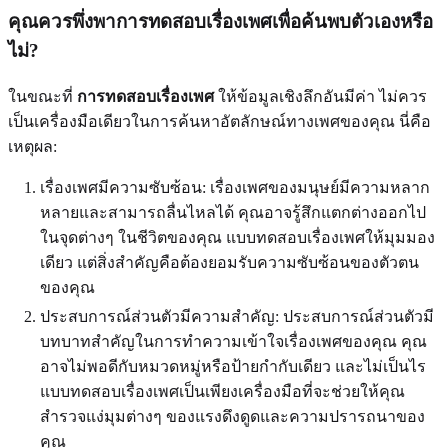
คุณควรพึ่งพาการทดสอบเรื่องเพศเพื่อค้นพบตัวเองหรือ
ไม่?
ในขณะที่
การทดสอบเรื่องเพศ
ให้ข้อมูลเชิงลึกอันมีค่า ไม่ควร
เป็นเครื่องมือเดียวในการค้นหาอัตลักษณ์ทางเพศของคุณ นี่คือ
เหตุผล:
เรื่องเพศมีความซับซ้อน: เรื่องเพศของมนุษย์มีความหลาก
หลายและสามารถลื่นไหลได้ คุณอาจรู้สึกแตกต่างออกไป
ในจุดต่างๆ ในชีวิตของคุณ แบบทดสอบเรื่องเพศให้มุมมอง
เดียว แต่สิ่งสําคัญคือต้องยอมรับความซับซ้อนของตัวตน
ของคุณ
ประสบการณ์ส่วนตัวมีความสําคัญ: ประสบการณ์ส่วนตัวมี
บทบาทสําคัญในการทําความเข้าใจเรื่องเพศของคุณ คุณ
อาจไม่พอดีกับหมวดหมู่หรือป้ายกํากับเดียว และไม่เป็นไร
แบบทดสอบเรื่องเพศเป็นเพียงเครื่องมือที่จะช่วยให้คุณ
สํารวจแง่มุมต่างๆ ของแรงดึงดูดและความปรารถนาของ
คุณ