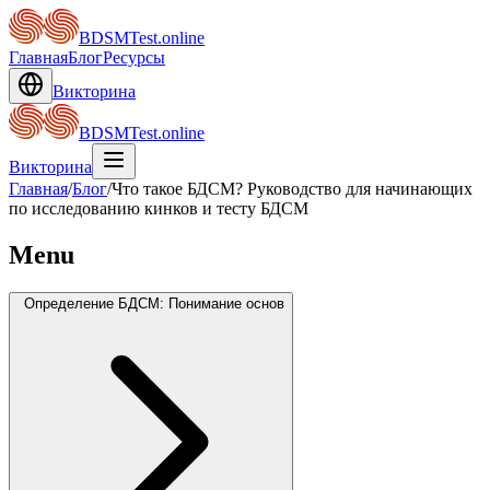
BDSMTest.online
Главная
Блог
Ресурсы
Викторина
BDSMTest.online
Викторина
Главная
/
Блог
/
Что такое БДСМ? Руководство для начинающих
по исследованию кинков и тесту БДСМ
Menu
Определение БДСМ: Понимание основ