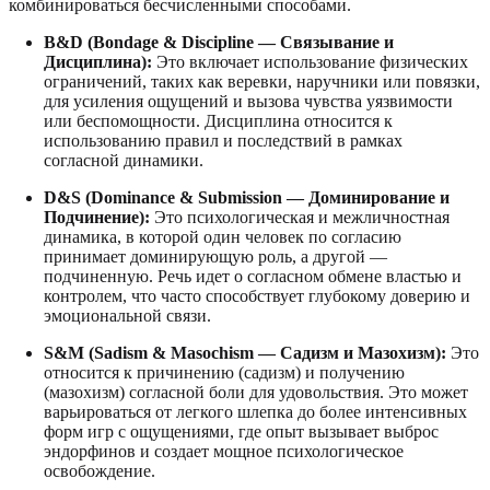
комбинироваться бесчисленными способами.
B&D (Bondage & Discipline — Связывание и
Дисциплина):
Это включает использование физических
ограничений, таких как веревки, наручники или повязки,
для усиления ощущений и вызова чувства уязвимости
или беспомощности. Дисциплина относится к
использованию правил и последствий в рамках
согласной динамики.
D&S (Dominance & Submission — Доминирование и
Подчинение):
Это психологическая и межличностная
динамика, в которой один человек по согласию
принимает доминирующую роль, а другой —
подчиненную. Речь идет о согласном обмене властью и
контролем, что часто способствует глубокому доверию и
эмоциональной связи.
S&M (Sadism & Masochism — Садизм и Мазохизм):
Это
относится к причинению (садизм) и получению
(мазохизм) согласной боли для удовольствия. Это может
варьироваться от легкого шлепка до более интенсивных
форм игр с ощущениями, где опыт вызывает выброс
эндорфинов и создает мощное психологическое
освобождение.