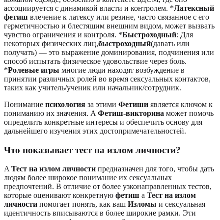
ассоциируется с динамикой власти и контролем. *
Латексный
фетиш
влечение к латексу или резине, часто связанное с его
герметичностью и блестящим внешним видом, может вызвать
чувство ограничения и контроля. *
Быстроходный
: Для
некоторых физических лиц,
быстроходный
(давать или
получать) — это выражение доминирования, подчинения или
способ испытать физическое удовольствие через боль.
*
Ролевые игры
многие люди находят возбуждение в
принятии различных ролей во время сексуальных контактов,
таких как учитель/ученик или начальник/сотрудник.
Понимание
психология
за этими
Фетиши
является ключом к
пониманию их значения. A
Фетиш-викторина
может помочь
определить конкретные интересы и обеспечить основу для
дальнейшего изучения этих достопримечательностей.
Что показывает тест на излом личности?
A
Тест на излом личности
предназначен для того, чтобы дать
людям более широкое понимание их сексуальных
предпочтений. В отличие от более узконаправленных тестов,
которые оценивают конкретную
фетиш
a
Тест на излом
личности
помогает понять, как ваш
Изломы
и сексуальная
идентичность вписываются в более широкие рамки. Эти