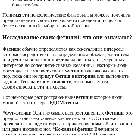
более глубоко.
Понимая эти психологические факторы, вы можете получить
представление о своем сексуальном поведении и сделать
более осознанный выбор в личной жизни.
Исследование своих фетишей: что они означают?
Фетиши
обычно определяются как сексуальные интересы,
которые сосредоточены на определенном объекте, части тела
или деятельности. Они могут варьироваться от умеренных
интересов до более интенсивных желаний. Некоторые люди
могут даже не узнавать своих
Фетиши
как таковых до тех
пор, пока они не примут
Фетиш-викторина
или выполните
задание
Тест на излом личности
, что помогает им
сформулировать эти интересы.
Вот некоторые распространенные
Фетиши
которые люди
могли бы узнать через
БДСМ-тесты
:
*
Фут-фетиш
: Один из самых распространенных
Фетиши
, это
предполагает сексуальное влечение к ногам. Это может
проявляться в виде интереса к прикосновениям, облизыванию
или даже нюханию ног. *
Кожаный фетиш
: Влечение к
кожаной одежде, особенно в контексте БДСМ, где оно