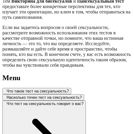
Тем
Викторина для бисексуалов
и
Пансексуальный тест
предоставьте более конкретные перспективы для тех, кто
изучает эти ориентации, но ключ в том, чтобы отправиться на
путь самопознания.
Если вы задаетесь вопросом о своей сексуальности,
рассмотрите возможность использования этих тестов в
качестве отправной точки, но помните, что ваша истинная
личность — это то, что вы определяете. Исследуйте,
размышляйте и дайте себе время и пространство, чтобы
понять, кто вы есть. В конечном счете, у вас есть возможность
определить свою сексуальную идентичность таким образом,
чтобы вы чувствовали себя правдивым.
Menu
Что такое тест на сексуальность?
Насколько точен тест на сексуальность?
Что тест на сексуальность говорит о вас?