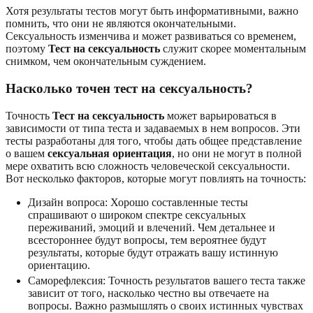
Хотя результаты тестов могут быть информативными, важно
помнить, что они не являются окончательными.
Сексуальность изменчива и может развиваться со временем,
поэтому
Тест на сексуальность
служит скорее моментальным
снимком, чем окончательным суждением.
Насколько точен тест на сексуальность?
Точность
Тест на сексуальность
может варьироваться в
зависимости от типа теста и задаваемых в нем вопросов. Эти
тесты разработаны для того, чтобы дать общее представление
о вашем
сексуальная ориентация
, но они не могут в полной
мере охватить всю сложность человеческой сексуальности.
Вот несколько факторов, которые могут повлиять на точность:
Дизайн вопроса: Хорошо составленные тесты
спрашивают о широком спектре сексуальных
переживаний, эмоций и влечений. Чем детальнее и
всестороннее будут вопросы, тем вероятнее будут
результаты, которые будут отражать вашу истинную
ориентацию.
Саморефлексия: Точность результатов вашего теста также
зависит от того, насколько честно вы отвечаете на
вопросы. Важно размышлять о своих истинных чувствах