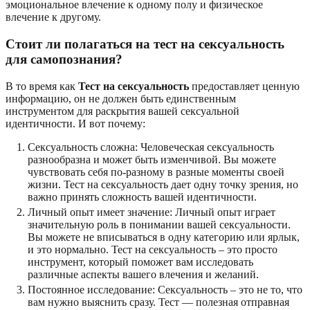
эмоциональное влечение к одному полу и физическое
влечение к другому.
Стоит ли полагаться на тест на сексуальность
для самопознания?
В то время как
Тест на сексуальность
предоставляет ценную
информацию, он не должен быть единственным
инструментом для раскрытия вашей сексуальной
идентичности. И вот почему:
Сексуальность сложна: Человеческая сексуальность
разнообразна и может быть изменчивой. Вы можете
чувствовать себя по-разному в разные моменты своей
жизни. Тест на сексуальность дает одну точку зрения, но
важно принять сложность вашей идентичности.
Личный опыт имеет значение: Личный опыт играет
значительную роль в понимании вашей сексуальности.
Вы можете не вписываться в одну категорию или ярлык,
и это нормально. Тест на сексуальность – это просто
инструмент, который поможет вам исследовать
различные аспекты вашего влечения и желаний.
Постоянное исследование: Сексуальность – это не то, что
вам нужно выяснить сразу. Тест — полезная отправная