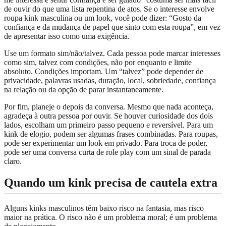
de ouvir do que uma lista repentina de atos. Se o interesse envolve
roupa kink masculina ou um look, você pode dizer: “Gosto da
confiança e da mudança de papel que sinto com esta roupa”, em vez
de apresentar isso como uma exigência.
Use um formato sim/não/talvez. Cada pessoa pode marcar interesses
como sim, talvez com condições, não por enquanto e limite
absoluto. Condições importam. Um “talvez” pode depender de
privacidade, palavras usadas, duração, local, sobriedade, confiança
na relação ou da opção de parar instantaneamente.
Por fim, planeje o depois da conversa. Mesmo que nada aconteça,
agradeça à outra pessoa por ouvir. Se houver curiosidade dos dois
lados, escolham um primeiro passo pequeno e reversível. Para um
kink de elogio, podem ser algumas frases combinadas. Para roupas,
pode ser experimentar um look em privado. Para troca de poder,
pode ser uma conversa curta de role play com um sinal de parada
claro.
Quando um kink precisa de cautela extra
Alguns kinks masculinos têm baixo risco na fantasia, mas risco
maior na prática. O risco não é um problema moral; é um problema