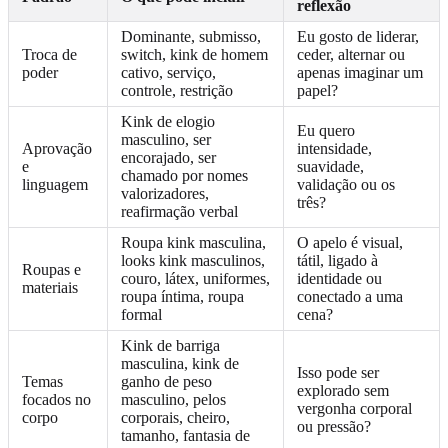
reflexão
Dominante, submisso,
Eu gosto de liderar,
Troca de
switch, kink de homem
ceder, alternar ou
poder
cativo, serviço,
apenas imaginar um
controle, restrição
papel?
Kink de elogio
Eu quero
masculino, ser
Aprovação
intensidade,
encorajado, ser
e
suavidade,
chamado por nomes
linguagem
validação ou os
valorizadores,
três?
reafirmação verbal
Roupa kink masculina,
O apelo é visual,
looks kink masculinos,
tátil, ligado à
Roupas e
couro, látex, uniformes,
identidade ou
materiais
roupa íntima, roupa
conectado a uma
formal
cena?
Kink de barriga
masculina, kink de
Isso pode ser
Temas
ganho de peso
explorado sem
focados no
masculino, pelos
vergonha corporal
corpo
corporais, cheiro,
ou pressão?
tamanho, fantasia de