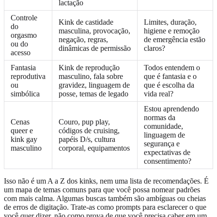
lactação
Controle
Kink de castidade
Limites, duração,
do
masculina, provocação,
higiene e remoção
orgasmo
negação, regras,
de emergência estão
ou do
dinâmicas de permissão
claros?
acesso
Fantasia
Kink de reprodução
Todos entendem o
reprodutiva
masculino, fala sobre
que é fantasia e o
ou
gravidez, linguagem de
que é escolha da
simbólica
posse, temas de legado
vida real?
Estou aprendendo
normas da
Cenas
Couro, pup play,
comunidade,
queer e
códigos de cruising,
linguagem de
kink gay
papéis D/s, cultura
segurança e
masculino
corporal, equipamentos
expectativas de
consentimento?
Isso não é um A a Z dos kinks, nem uma lista de recomendações. É
um mapa de temas comuns para que você possa nomear padrões
com mais calma. Algumas buscas também são ambíguas ou cheias
de erros de digitação. Trate-as como prompts para esclarecer o que
você quer dizer, não como prova de que você precisa caber em um