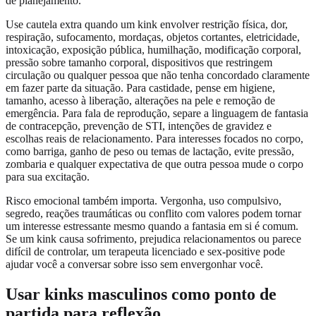
de planejamento.
Use cautela extra quando um kink envolver restrição física, dor,
respiração, sufocamento, mordaças, objetos cortantes, eletricidade,
intoxicação, exposição pública, humilhação, modificação corporal,
pressão sobre tamanho corporal, dispositivos que restringem
circulação ou qualquer pessoa que não tenha concordado claramente
em fazer parte da situação. Para castidade, pense em higiene,
tamanho, acesso à liberação, alterações na pele e remoção de
emergência. Para fala de reprodução, separe a linguagem de fantasia
de contracepção, prevenção de STI, intenções de gravidez e
escolhas reais de relacionamento. Para interesses focados no corpo,
como barriga, ganho de peso ou temas de lactação, evite pressão,
zombaria e qualquer expectativa de que outra pessoa mude o corpo
para sua excitação.
Risco emocional também importa. Vergonha, uso compulsivo,
segredo, reações traumáticas ou conflito com valores podem tornar
um interesse estressante mesmo quando a fantasia em si é comum.
Se um kink causa sofrimento, prejudica relacionamentos ou parece
difícil de controlar, um terapeuta licenciado e sex-positive pode
ajudar você a conversar sobre isso sem envergonhar você.
Usar kinks masculinos como ponto de
partida para reflexão