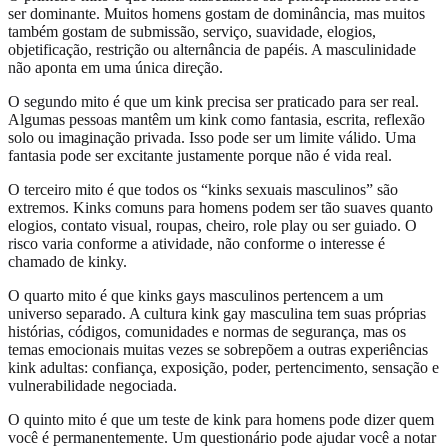
ser dominante. Muitos homens gostam de dominância, mas muitos
também gostam de submissão, serviço, suavidade, elogios,
objetificação, restrição ou alternância de papéis. A masculinidade
não aponta em uma única direção.
O segundo mito é que um kink precisa ser praticado para ser real.
Algumas pessoas mantêm um kink como fantasia, escrita, reflexão
solo ou imaginação privada. Isso pode ser um limite válido. Uma
fantasia pode ser excitante justamente porque não é vida real.
O terceiro mito é que todos os “kinks sexuais masculinos” são
extremos. Kinks comuns para homens podem ser tão suaves quanto
elogios, contato visual, roupas, cheiro, role play ou ser guiado. O
risco varia conforme a atividade, não conforme o interesse é
chamado de kinky.
O quarto mito é que kinks gays masculinos pertencem a um
universo separado. A cultura kink gay masculina tem suas próprias
histórias, códigos, comunidades e normas de segurança, mas os
temas emocionais muitas vezes se sobrepõem a outras experiências
kink adultas: confiança, exposição, poder, pertencimento, sensação e
vulnerabilidade negociada.
O quinto mito é que um teste de kink para homens pode dizer quem
você é permanentemente. Um questionário pode ajudar você a notar