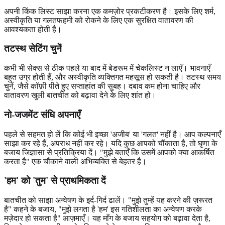
अपनी किंक लिस्ट साझा करना एक कमज़ोर प्रकटीकरण है। इसके लिए शर्म,
अस्वीकृति या गलतफहमी को रोकने के लिए एक सुरक्षित वातावरण की
आवश्यकता होती है।
तटस्थ सेटिंग चुनें
कभी भी सेक्स से ठीक पहले या बाद में बेडरूम में चेकलिस्ट न लाएँ। भावनाएँ
बहुत उग्र होती हैं, और अस्वीकृति व्यक्तिगत महसूस हो सकती है। तटस्थ समय
चुनें, जैसे कॉफ़ी पीते हुए सप्ताहांत की सुबह। दबाव कम होना चाहिए और
वातावरण खुली बातचीत को बढ़ावा देने के लिए शांत हो।
नो-जजमेंट संधि अपनाएँ
पहले से सहमत हो लें कि कोई भी इच्छा 'अजीब' या 'गलत' नहीं है। आप कल्पनाएँ
साझा कर रहे हैं, अपराध नहीं कर रहे। यदि कुछ आपको चौंकाता है, तो घृणा के
बजाय जिज्ञासा से प्रतिक्रिया दें। "मुझे बताएँ कि उसमें आपको क्या आकर्षित
करता है" एक चौंकाने वाली अभिव्यक्ति से बेहतर है।
'हम' को 'तुम' से प्राथमिकता दें
बातचीत को साझा अन्वेषण के इर्द-गिर्द ढालें। "मुझे तुम्हें यह करने की ज़रूरत
है" कहने के बजाय, "मुझे लगता है 'हम' इस गतिशीलता का अन्वेषण करके
मज़ेदार हो सकता है" आज़माएँ। यह माँग के बजाय सहयोग को बढ़ावा देता है,