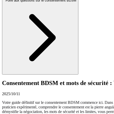
Foire aux questions sur le consentement BDSM
Consentement BDSM et mots de sécurité : 
2025/10/11
Votre guide définitif sur le consentement BDSM commence ici. Dans l
praticien expérimenté, comprendre le consentement est la pierre angu
démystifie la négociation, les mots de sécurité et les limites, vous pe