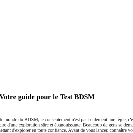
Votre guide pour le Test BDSM
e monde du BDSM, le consentement n'est pas seulement une règle, c'est
laire d'une exploration sûre et épanouissante. Beaucoup de gens se dem
rmettant d'explorer en toute confiance. Avant de vous lancer, connaître v