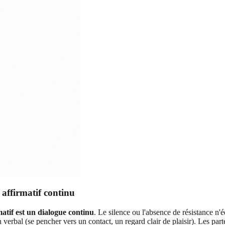
affirmatif continu
atif est un dialogue continu
. Le silence ou l'absence de résistance n'
verbal (se pencher vers un contact, un regard clair de plaisir). Les parte