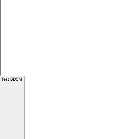
le Test BDSM