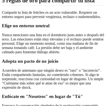
5 reglas de oro para compartir tu lista
Compartir tu lista de fetiches es un acto vulnerable. Requiere un
entorno seguro para prevenir vergüenza, rechazo o malentendidos.
Elige un entorno neutral
Nunca menciones una lista en el dormitorio justo antes o después del
sexo. Las emociones están muy elevadas y el rechazo puede sentirse
personal. Elige un momento neutral, como una mañana de fin de
semana tomando café. La presión debe ser baja y el ambiente
calmado para fomentar diálogo abierto.
Adopta un pacto de no juicio
Acuerden de antemano que ningún deseo es "raro" o "incorrecto".
Están compartiendo fantasías, no cometiendo crímenes. Si algo te
sorprende, reacciona con curiosidad en lugar de disgusto. Un simple
"Cuéntame más sobre qué te atrae de eso" es mejor que una
expresión de shock.
Enfócate en "Nosotros" en lugar de "Tú"
Enmarca la conversación alrededor de la exploración compartida.