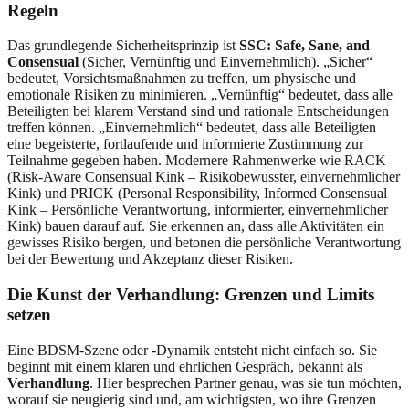
Regeln
Das grundlegende Sicherheitsprinzip ist
SSC: Safe, Sane, and
Consensual
(Sicher, Vernünftig und Einvernehmlich). „Sicher“
bedeutet, Vorsichtsmaßnahmen zu treffen, um physische und
emotionale Risiken zu minimieren. „Vernünftig“ bedeutet, dass alle
Beteiligten bei klarem Verstand sind und rationale Entscheidungen
treffen können. „Einvernehmlich“ bedeutet, dass alle Beteiligten
eine begeisterte, fortlaufende und informierte Zustimmung zur
Teilnahme gegeben haben. Modernere Rahmenwerke wie RACK
(Risk-Aware Consensual Kink – Risikobewusster, einvernehmlicher
Kink) und PRICK (Personal Responsibility, Informed Consensual
Kink – Persönliche Verantwortung, informierter, einvernehmlicher
Kink) bauen darauf auf. Sie erkennen an, dass alle Aktivitäten ein
gewisses Risiko bergen, und betonen die persönliche Verantwortung
bei der Bewertung und Akzeptanz dieser Risiken.
Die Kunst der Verhandlung: Grenzen und Limits
setzen
Eine BDSM-Szene oder -Dynamik entsteht nicht einfach so. Sie
beginnt mit einem klaren und ehrlichen Gespräch, bekannt als
Verhandlung
. Hier besprechen Partner genau, was sie tun möchten,
worauf sie neugierig sind und, am wichtigsten, wo ihre Grenzen