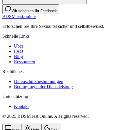
Wir schätzen Ihr Feedback
BDSMTest.online
Erforschen Sie Ihre Sexualität sicher und selbstbewusst.
Schnelle Links
Über
FAQ
Blog
Ressourcen
Rechtliches
Datenschutzbestimmungen
Bedingungen der Dienstleistung
Unterstützung
Kontakt
© 2025 BDSMTest.Online. All rights reserved.