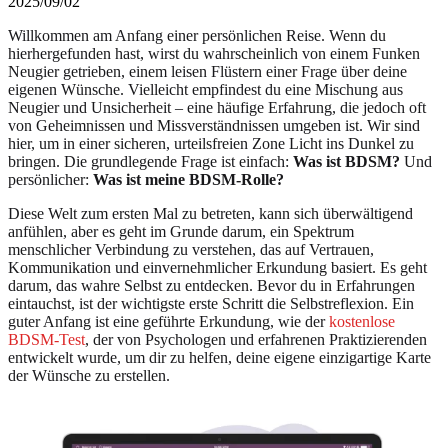
2025/09/02
Willkommen am Anfang einer persönlichen Reise. Wenn du
hierhergefunden hast, wirst du wahrscheinlich von einem Funken
Neugier getrieben, einem leisen Flüstern einer Frage über deine
eigenen Wünsche. Vielleicht empfindest du eine Mischung aus
Neugier und Unsicherheit – eine häufige Erfahrung, die jedoch oft
von Geheimnissen und Missverständnissen umgeben ist. Wir sind
hier, um in einer sicheren, urteilsfreien Zone Licht ins Dunkel zu
bringen. Die grundlegende Frage ist einfach:
Was ist BDSM?
Und
persönlicher:
Was ist meine BDSM-Rolle?
Diese Welt zum ersten Mal zu betreten, kann sich überwältigend
anfühlen, aber es geht im Grunde darum, ein Spektrum
menschlicher Verbindung zu verstehen, das auf Vertrauen,
Kommunikation und einvernehmlicher Erkundung basiert. Es geht
darum, das wahre Selbst zu entdecken. Bevor du in Erfahrungen
eintauchst, ist der wichtigste erste Schritt die Selbstreflexion. Ein
guter Anfang ist eine geführte Erkundung, wie der
kostenlose
BDSM-Test
, der von Psychologen und erfahrenen Praktizierenden
entwickelt wurde, um dir zu helfen, deine eigene einzigartige Karte
der Wünsche zu erstellen.