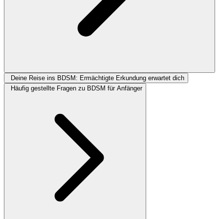
Deine Reise ins BDSM: Ermächtigte Erkundung erwartet dich
Häufig gestellte Fragen zu BDSM für Anfänger