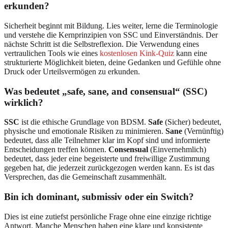
erkunden?
Sicherheit beginnt mit Bildung. Lies weiter, lerne die Terminologie
und verstehe die Kernprinzipien von SSC und Einverständnis. Der
nächste Schritt ist die Selbstreflexion. Die Verwendung eines
vertraulichen Tools wie eines
kostenlosen Kink-Quiz
kann eine
strukturierte Möglichkeit bieten, deine Gedanken und Gefühle ohne
Druck oder Urteilsvermögen zu erkunden.
Was bedeutet „safe, sane, and consensual“ (SSC)
wirklich?
SSC
ist die ethische Grundlage von BDSM.
Safe
(Sicher) bedeutet,
physische und emotionale Risiken zu minimieren.
Sane
(Vernünftig)
bedeutet, dass alle Teilnehmer klar im Kopf sind und informierte
Entscheidungen treffen können.
Consensual
(Einvernehmlich)
bedeutet, dass jeder eine begeisterte und freiwillige Zustimmung
gegeben hat, die jederzeit zurückgezogen werden kann. Es ist das
Versprechen, das die Gemeinschaft zusammenhält.
Bin ich dominant, submissiv oder ein Switch?
Dies ist eine zutiefst persönliche Frage ohne eine einzige richtige
Antwort. Manche Menschen haben eine klare und konsistente