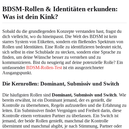
BDSM-Rollen & Identitäten erkunden:
Was ist dein Kink?
Sobald du die grundlegenden Konzepte verstanden hast, fragst du
dich vielleicht, wo du hineinpasst. Die Welt des BDSM ist kein
starres System von Etiketten, sondern ein fließendes Spektrum von
Rollen und Identitäten. Eine Rolle zu identifizieren bedeutet nicht,
sich selbst in eine Schublade zu stecken, sondern eine Sprache zu
finden, um deine Wünsche besser zu verstehen und zu
kommunizieren. Bist du neugierig auf deine potenzielle Rolle? Ein
umfassender
BDSM-Rollen-Test
ist ein ausgezeichneter
Ausgangspunkt.
Die Kernrollen: Dominant, Submissiv und Switch
Die häufigsten Rollen sind
Dominant, Submissiv und Switch
. Wie
bereits erwähnt, ist ein Dominant jemand, der es genießt, die
Kontrolle zu übernehmen, Regeln aufzustellen und die Erfahrung zu
leiten. Ein Submissiver findet Vergnügen und Freiheit darin, diese
Kontrolle einem vertrauten Partner zu überlassen. Ein Switch ist
jemand, der beide Rollen genießt, manchmal die Kontrolle
übernimmt und manchmal abgibt, je nach Stimmung, Partner oder