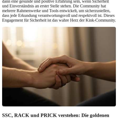
dann eine gesunde und positive Erfahrung sein, wenn Sicherheit
und Einverständnis an erster Stelle stehen. Die Community hat
mehrere Rahmenwerke und Tools entwickelt, um sicherzustellen,
dass jede Erkundung verantwortungsvoll und respektvoll ist. Dieses
Engagement für Sicherheit ist das wahre Herz der Kink-Community.
SSC, RACK und PRICK verstehen: Die goldenen