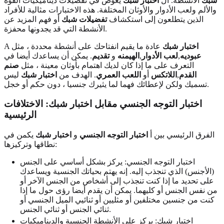
شبك
الانشطه. ال
اختبار شبك
يغوص في تفضيلات ديناميكيات القوة
والألم ولعب الأدوار والأوثان المختلفة. هذه الاختبارات مثالية للأفراد
الذين يتطلعون إلى استكشاف
تفضيلات شبك
أو فهم المزيد عن
الأنشطة التي قد يجدونها محفزة.
اختبار شبك
عادة ما يقيم انفتاحك على أنشطة محددة ، مثل
A
عبوديه
,
لعب الأدوار
,
الهيمنه
و
تقديم
. يمكن أن يساعدك أيضا في
التعرف على ما إذا كان لديك اهتمام بأوثان معينة ، مثل
صنم
القدم
,
اللاتكس
أو
اللعب العمري
. الهدف من
اختبار شبك
ليس
تسميك ولكن لإعطائك فهما لما يثيرك جنسيا ، دون حكم أو خجل.
اختبار التوجه الجنسي مقابل اختبار شبك: الاختلافات
الرئيسية
الفرق الرئيسي بين أ
اختبار التوجه الجنسي
و
اختبار شبك
يكمن في
نطاقها وتركيزها:
اختبار التوجه الجنسي: يركز بشكل أساسي على الجنس
(الأجنس) الذي تنجذب إليه. إنه يهتم بحياتك الجنسية ويساعدك
على تحديد ما إذا كنت تنجذب إلى أشخاص من الجنس الآخر أو
من نفس الجنس أو كليهما. يمكن أن يقدم أيضا رؤى حول ما إذا
كنت من جنسين مختلفين أو مثليين أو ثنائيي الميل الجنسي أو
ثنائي الجنس أو ثنائي الجنس.
اختبار شبك: يركز على الأنشطة الجنسية والديناميكيات