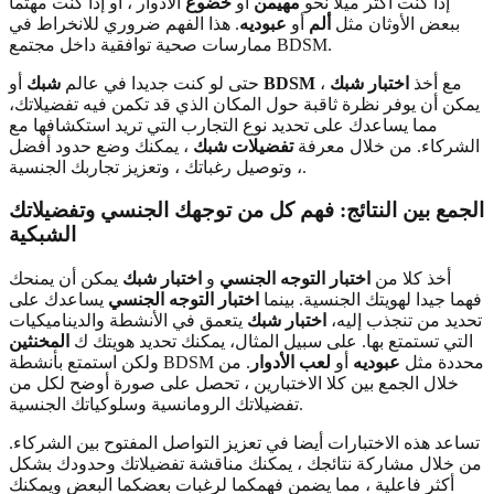
إذا كنت أكثر ميلا نحو
مهيمن
أو
خضوع
الأدوار ، أو إذا كنت مهتما
ببعض الأوثان مثل
ألم
أو
عبوديه
. هذا الفهم ضروري للانخراط في
ممارسات صحية توافقية داخل مجتمع BDSM.
، مع أخذ
اختبار شبك
BDSM
أو
حتى لو كنت جديدا في عالم
شبك
يمكن أن يوفر نظرة ثاقبة حول المكان الذي قد تكمن فيه تفضيلاتك،
مما يساعدك على تحديد نوع التجارب التي تريد استكشافها مع
الشركاء. من خلال معرفة
تفضيلات شبك
، يمكنك وضع حدود أفضل
، وتوصيل رغباتك ، وتعزيز تجاربك الجنسية.
الجمع بين النتائج: فهم كل من توجهك الجنسي وتفضيلاتك
الشبكية
أخذ كلا من
اختبار التوجه الجنسي
و
اختبار شبك
يمكن أن يمنحك
فهما جيدا لهويتك الجنسية. بينما
اختبار التوجه الجنسي
يساعدك على
تحديد من تنجذب إليه،
اختبار شبك
يتعمق في الأنشطة والديناميكيات
التي تستمتع بها. على سبيل المثال، يمكنك تحديد هويتك ك
المخنثين
ولكن استمتع بأنشطة BDSM محددة مثل
عبوديه
أو
لعب الأدوار
. من
خلال الجمع بين كلا الاختبارين ، تحصل على صورة أوضح لكل من
تفضيلاتك الرومانسية وسلوكياتك الجنسية.
تساعد هذه الاختبارات أيضا في تعزيز التواصل المفتوح بين الشركاء.
من خلال مشاركة نتائجك ، يمكنك مناقشة تفضيلاتك وحدودك بشكل
أكثر فاعلية ، مما يضمن فهمكما لرغبات بعضكما البعض ويمكنك