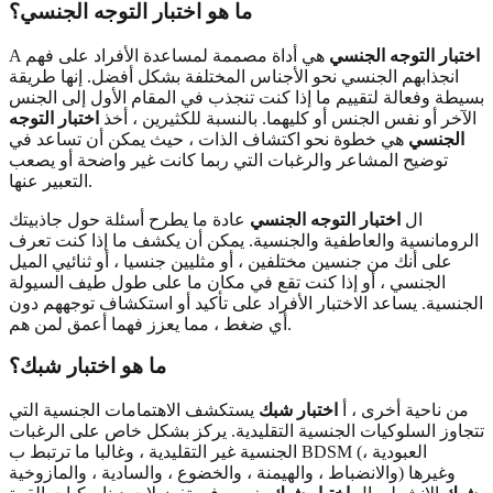
ما هو اختبار التوجه الجنسي؟
اختبار التوجه الجنسي
هي أداة مصممة لمساعدة الأفراد على فهم
A
انجذابهم الجنسي نحو الأجناس المختلفة بشكل أفضل. إنها طريقة
بسيطة وفعالة لتقييم ما إذا كنت تنجذب في المقام الأول إلى الجنس
الآخر أو نفس الجنس أو كليهما. بالنسبة للكثيرين ، أخذ
اختبار التوجه
الجنسي
هي خطوة نحو اكتشاف الذات ، حيث يمكن أن تساعد في
توضيح المشاعر والرغبات التي ربما كانت غير واضحة أو يصعب
التعبير عنها.
ال
اختبار التوجه الجنسي
عادة ما يطرح أسئلة حول جاذبيتك
الرومانسية والعاطفية والجنسية. يمكن أن يكشف ما إذا كنت تعرف
على أنك من جنسين مختلفين ، أو مثليين جنسيا ، أو ثنائيي الميل
الجنسي ، أو إذا كنت تقع في مكان ما على طول طيف السيولة
الجنسية. يساعد الاختبار الأفراد على تأكيد أو استكشاف توجههم دون
أي ضغط ، مما يعزز فهما أعمق لمن هم.
ما هو اختبار شبك؟
من ناحية أخرى ، أ
اختبار شبك
يستكشف الاهتمامات الجنسية التي
تتجاوز السلوكيات الجنسية التقليدية. يركز بشكل خاص على الرغبات
الجنسية غير التقليدية ، وغالبا ما ترتبط ب BDSM (العبودية ،
والانضباط ، والهيمنة ، والخضوع ، والسادية ، والمازوخية) وغيرها