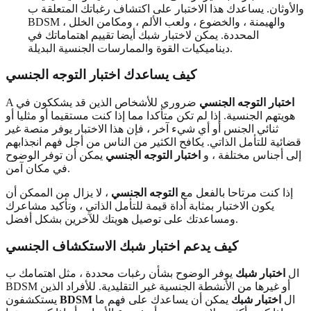
والأوثان. يساعدك هذا الاختبار على اكتشاف رغباتك المتعلقة ب
BDSM ، والهيمنة ، والخضوع ، ولعب الألم ، ومكامن الخلل
المحددة. يمكن لاختبار شبك أيضا تقييم اهتماماتك في
ديناميكيات القوة والممارسات الجنسية البديلة.
كيف يساعدك اختبار التوجه الجنسي
اختبار التوجه الجنسي
ضروري للأشخاص الذين قد يشككون في
A
هويتهم الجنسية. إذا لم تكن متأكدا مما إذا كنت مستقيما أو مثليا أو
ثنائي الجنس أو أي شيء آخر ، فإن هذا الاختبار يوفر منصة غير
قضائية للتأمل الذاتي. يكافح الكثير من الناس من أجل فهم انجذابهم
إلى أجناس مختلفة ، و
اختبار التوجه الجنسي
يمكن أن توفر الوضوح
في مكان آمن.
إذا كنت مرتاحا بالفعل مع
التوجه الجنسي
، لا يزال من الممكن أن
يكون الاختبار بمثابة أداة قيمة للتأمل الذاتي ، وتأكيد مشاعرك
ومساعدتك على توصيل هويتك للآخرين بشكل أفضل.
كيف يدعم اختبار شبك الاستكشاف الجنسي
ال
اختبار شبك
يوفر الوضوح بشأن رغبات محددة ، مثل اهتمامك ب
BDSM أو غيرها من الأنشطة الجنسية غير التقليدية. للأفراد الذين
ال
اختبار شبك
يمكن أن يساعدك على فهم ما
BDSM
يستكشفون